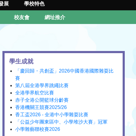
發展
學校特色
校友會
網址推介
學生成就
「慶回歸・共創盃」2026中國香港國際雜耍比
賽
第八屆全港學界跳繩比賽
全港學界航空比賽
赤子全港公開籃球分齡賽
香港機關王競賽2025/26
香工盃2026 - 全港中小學雜耍比賽
「公益少年團東區中、小學堆沙大賽」冠軍
小學雜藝聯校賽2026