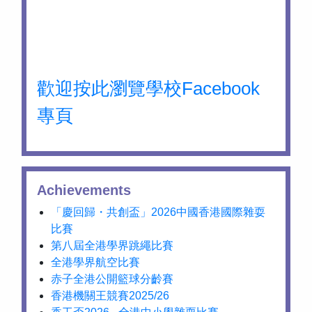
歡迎按此瀏覽學校Facebook
專頁
Achievements
「慶回歸・共創盃」2026中國香港國際雜耍
比賽
第八屆全港學界跳繩比賽
全港學界航空比賽
赤子全港公開籃球分齡賽
香港機關王競賽2025/26