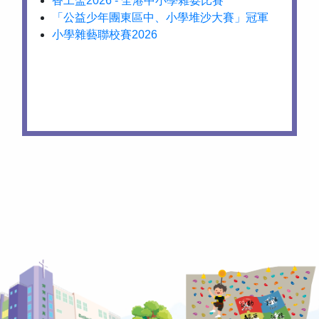
香工盃2026 - 全港中小學雜耍比賽
「公益少年團東區中、小學堆沙大賽」冠軍
小學雜藝聯校賽2026