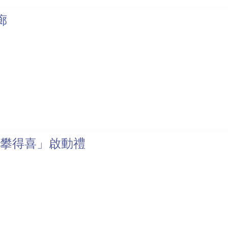
廊
l•攀得喜」啟動禮