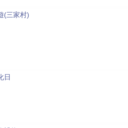
(三家村)
化日