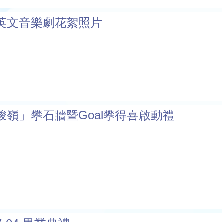
英文音樂劇花絮照片
峻嶺」攀石牆暨Goal攀得喜啟動禮