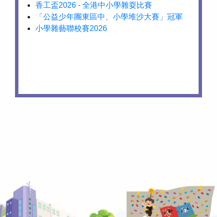
香工盃2026 - 全港中小學雜耍比賽
「公益少年團東區中、小學堆沙大賽」冠軍
小學雜藝聯校賽2026