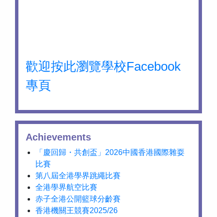
歡迎按此瀏覽學校Facebook
專頁
Achievements
「慶回歸・共創盃」2026中國香港國際雜耍
比賽
第八屆全港學界跳繩比賽
全港學界航空比賽
赤子全港公開籃球分齡賽
香港機關王競賽2025/26