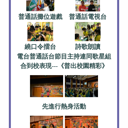
普通話攤位遊戲
普通話電視台
繞口令擂台
詩歌朗讀
電台普通話台節目主持連同歌星組
合到校表現---《普出校園精彩》
先進行熱身活動