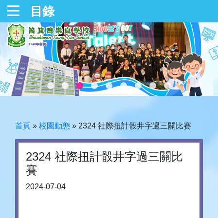
目錄
首頁
»
校園動態
»
2324 社際扭計骰井字過三關比賽
2324 社際扭計骰井字過三關比
賽
2024-07-04