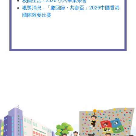
校園生活 - 2526 小六畢業茶會
獲獎消息 - 「慶回歸・共創盃」2026中國香港
國際雜耍比賽