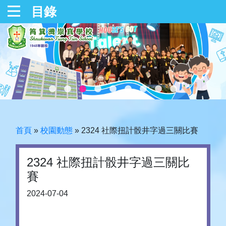
目錄
首頁
»
校園動態
»
2324 社際扭計骰井字過三關比賽
2324 社際扭計骰井字過三關比
賽
2024-07-04