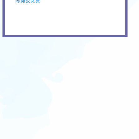
際雜耍比賽