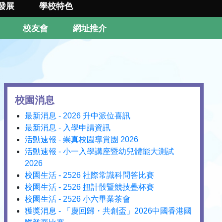
發展
學校特色
校友會
網址推介
校園消息
最新消息 - 2026 升中派位喜訊
最新消息 - 入學申請資訊
活動速報 - 崇真校園導賞團 2026
活動速報 - 小一入學講座暨幼兒體能大測試
2026
校園生活 - 2526 社際常識科問答比賽
校園生活 - 2526 扭計骰暨競技疊杯賽
校園生活 - 2526 小六畢業茶會
獲獎消息 - 「慶回歸・共創盃」2026中國香港國