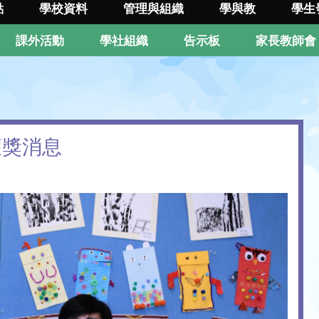
點
學校資料
管理與組織
學與教
學生
課外活動
學社組織
告示板
家長教師會
獲獎消息