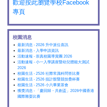
歡迎按此瀏覽學校Facebook
專頁
校園消息
最新消息 - 2026 升中派位喜訊
最新消息 - 入學申請資訊
活動速報 - 崇真校園導賞團 2026
活動速報 - 小一入學講座暨幼兒體能大測試
2026
校園生活 - 2526 社際常識科問答比賽
校園生活 - 2526 扭計骰暨競技疊杯賽
校園生活 - 2526 小六畢業茶會
獲獎消息 - 「慶回歸・共創盃」2026中國香港
國際雜耍比賽