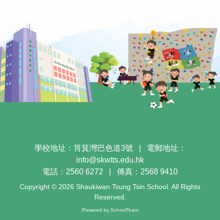
學校地址：筲箕灣巴色道3號
|
電郵地址：
info@skwtts.edu.hk
電話：2560 6272
|
傳真：2568 9410
Copyright © 2026 Shaukiwan Tsung Tsin School. All Rights
Reserved.
Powered by
SchoolTeam