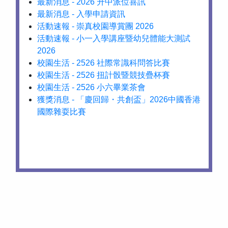
最新消息 - 2026 升中派位喜訊
最新消息 - 入學申請資訊
活動速報 - 崇真校園導賞團 2026
活動速報 - 小一入學講座暨幼兒體能大測試
2026
校園生活 - 2526 社際常識科問答比賽
校園生活 - 2526 扭計骰暨競技疊杯賽
校園生活 - 2526 小六畢業茶會
獲獎消息 - 「慶回歸・共創盃」2026中國香港
國際雜耍比賽