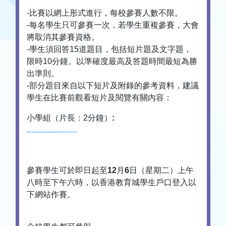
-比賽以網上形式進行，每校參賽人數不限。
-每名學生只可參賽一次，若學生重複參賽，大會
將取消其參賽資格。
-學生須回答15道題目，包括短片題及文字題，
限時10分鐘。以準確度最高及答題時間最短為勝
出準則。
-部分題目來自以下短片及附錄的參考資料，建議
學生在比賽前觀看短片及閱覽有關內容：
小學組（片長：2分鐘）
:
https://chinacurrent.com/education/article/2021/11/22767.html
參賽學生可於即日起至
12
月
6
日（星期二）上午
八時至下午六時，以香港教育城學生戶口登入以
下網站作賽。