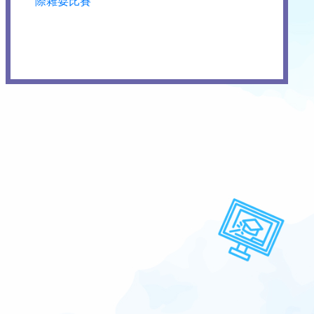
際雜耍比賽