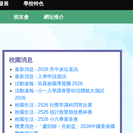
發展
學校特色
校友會
網址推介
校園消息
最新消息 - 2026 升中派位喜訊
最新消息 - 入學申請資訊
活動速報 - 崇真校園導賞團 2026
活動速報 - 小一入學講座暨幼兒體能大測試
2026
校園生活 - 2526 社際常識科問答比賽
校園生活 - 2526 扭計骰暨競技疊杯賽
校園生活 - 2526 小六畢業茶會
獲獎消息 - 「慶回歸・共創盃」2026中國香港國