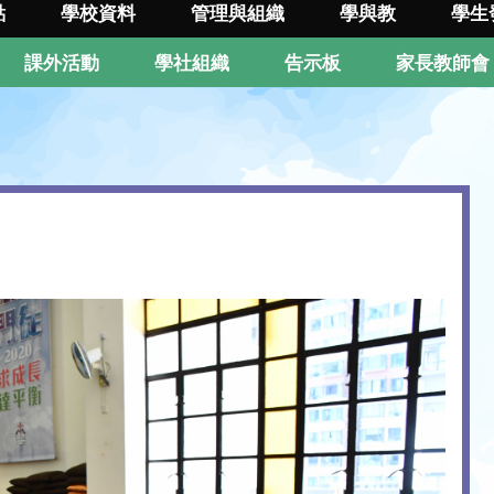
點
學校資料
管理與組織
學與教
學生
課外活動
學社組織
告示板
家長教師會