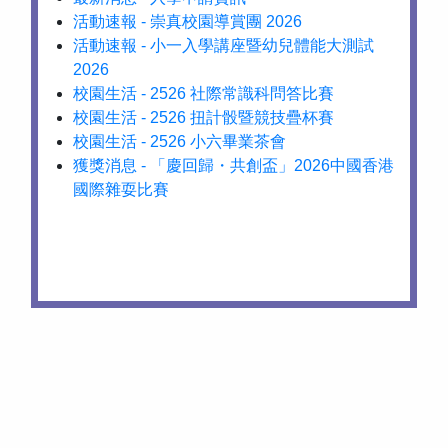
活動速報 - 崇真校園導賞團 2026
活動速報 - 小一入學講座暨幼兒體能大測試
2026
校園生活 - 2526 社際常識科問答比賽
校園生活 - 2526 扭計骰暨競技疊杯賽
校園生活 - 2526 小六畢業茶會
獲獎消息 - 「慶回歸・共創盃」2026中國香港
國際雜耍比賽