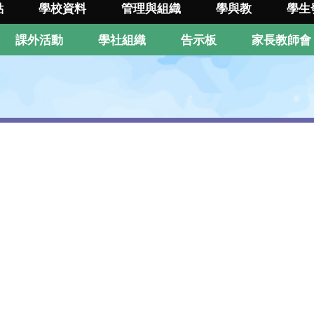
點
學校資料
管理與組織
學與教
學生
課外活動
學社組織
告示板
家長教師會