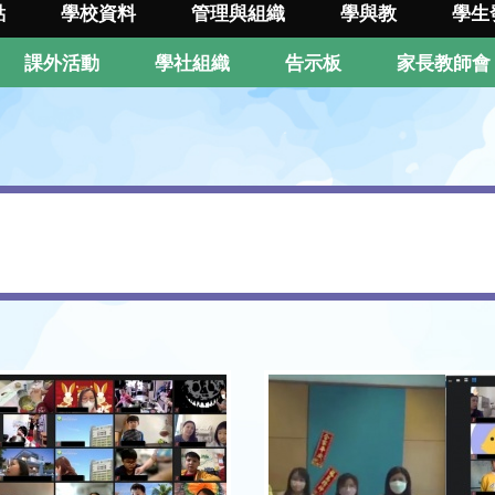
點
學校資料
管理與組織
學與教
學生
課外活動
學社組織
告示板
家長教師會