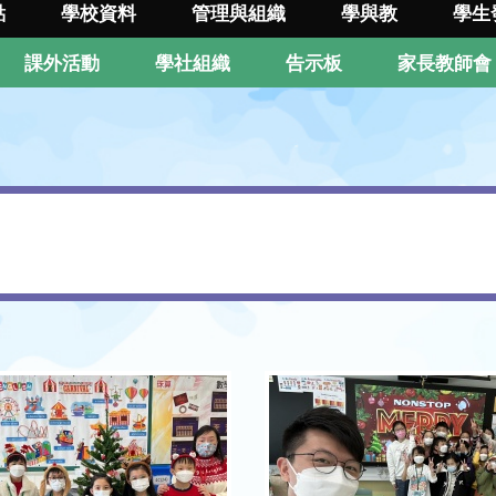
點
學校資料
管理與組織
學與教
學生
課外活動
學社組織
告示板
家長教師會