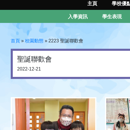
主頁
學校優
入學資訊
學生表現
首頁
»
校園動態
»
2223 聖誕聯歡會
聖誕聯歡會
2022-12-21