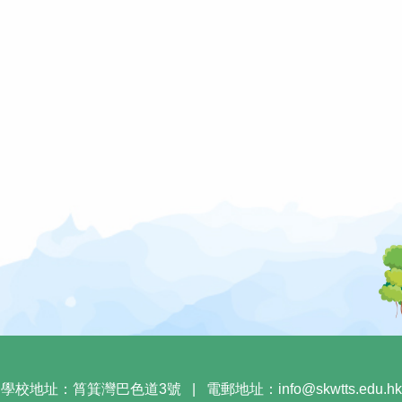
學校地址：筲箕灣巴色道3號
|
電郵地址：
info@skwtts.edu.hk