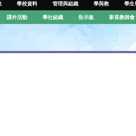
點
學校資料
管理與組織
學與教
學生
課外活動
學社組織
告示板
家長教師會