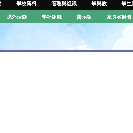
點
學校資料
管理與組織
學與教
學生
課外活動
學社組織
告示板
家長教師會