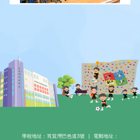
學校地址：筲箕灣巴色道3號
|
電郵地址：