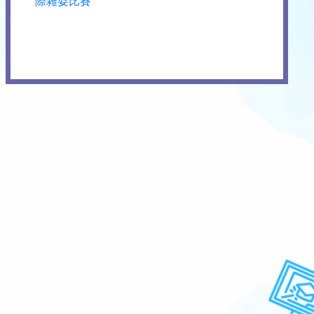
際雜耍比賽