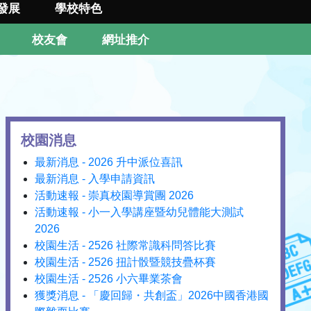
發展
學校特色
校友會
網址推介
校園消息
最新消息 - 2026 升中派位喜訊
最新消息 - 入學申請資訊
活動速報 - 崇真校園導賞團 2026
活動速報 - 小一入學講座暨幼兒體能大測試
2026
校園生活 - 2526 社際常識科問答比賽
校園生活 - 2526 扭計骰暨競技疊杯賽
校園生活 - 2526 小六畢業茶會
獲獎消息 - 「慶回歸・共創盃」2026中國香港國