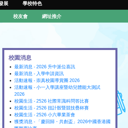
發展
學校特色
校友會
網址推介
校園消息
最新消息 - 2026 升中派位喜訊
最新消息 - 入學申請資訊
活動速報 - 崇真校園導賞團 2026
活動速報 - 小一入學講座暨幼兒體能大測試
2026
校園生活 - 2526 社際常識科問答比賽
校園生活 - 2526 扭計骰暨競技疊杯賽
校園生活 - 2526 小六畢業茶會
獲獎消息 - 「慶回歸・共創盃」2026中國香港國