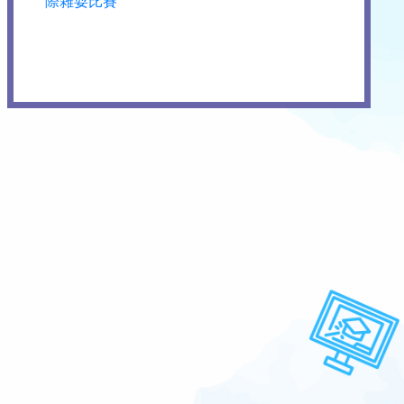
際雜耍比賽