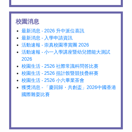
校園消息
最新消息 - 2026 升中派位喜訊
最新消息 - 入學申請資訊
活動速報 - 崇真校園導賞團 2026
活動速報 - 小一入學講座暨幼兒體能大測試
2026
校園生活 - 2526 社際常識科問答比賽
校園生活 - 2526 扭計骰暨競技疊杯賽
校園生活 - 2526 小六畢業茶會
獲獎消息 - 「慶回歸・共創盃」2026中國香港
國際雜耍比賽