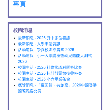
專頁
校園消息
最新消息 - 2026 升中派位喜訊
最新消息 - 入學申請資訊
活動速報 - 崇真校園導賞團 2026
活動速報 - 小一入學講座暨幼兒體能大測試
2026
校園生活 - 2526 社際常識科問答比賽
校園生活 - 2526 扭計骰暨競技疊杯賽
校園生活 - 2526 小六畢業茶會
獲獎消息 - 「慶回歸・共創盃」2026中國香港
國際雜耍比賽