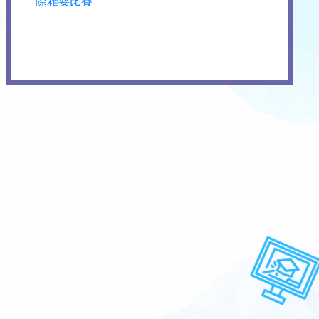
際雜耍比賽