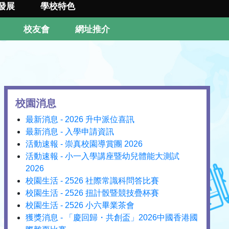
發展
學校特色
校友會
網址推介
校園消息
最新消息 - 2026 升中派位喜訊
最新消息 - 入學申請資訊
活動速報 - 崇真校園導賞團 2026
活動速報 - 小一入學講座暨幼兒體能大測試
2026
校園生活 - 2526 社際常識科問答比賽
校園生活 - 2526 扭計骰暨競技疊杯賽
校園生活 - 2526 小六畢業茶會
獲獎消息 - 「慶回歸・共創盃」2026中國香港國