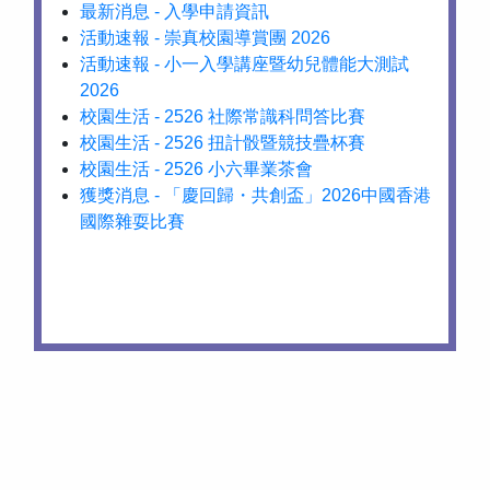
最新消息 - 入學申請資訊
活動速報 - 崇真校園導賞團 2026
活動速報 - 小一入學講座暨幼兒體能大測試
2026
校園生活 - 2526 社際常識科問答比賽
校園生活 - 2526 扭計骰暨競技疊杯賽
校園生活 - 2526 小六畢業茶會
獲獎消息 - 「慶回歸・共創盃」2026中國香港
國際雜耍比賽