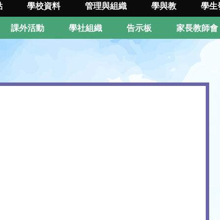
點
學校資料
管理與組織
學與教
學生
課外活動
學社組織
告示板
家長教師會