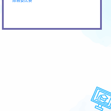
際雜耍比賽