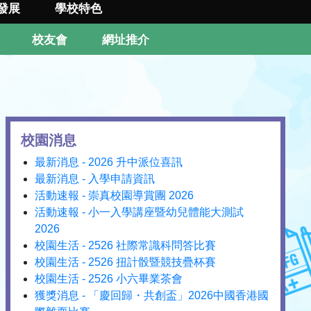
發展
學校特色
校友會
網址推介
校園消息
最新消息 - 2026 升中派位喜訊
最新消息 - 入學申請資訊
活動速報 - 崇真校園導賞團 2026
活動速報 - 小一入學講座暨幼兒體能大測試
2026
校園生活 - 2526 社際常識科問答比賽
校園生活 - 2526 扭計骰暨競技疊杯賽
校園生活 - 2526 小六畢業茶會
獲獎消息 - 「慶回歸・共創盃」2026中國香港國