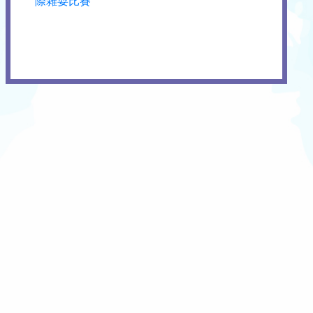
際雜耍比賽