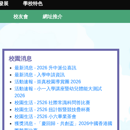
發展
學校特色
校友會
網址推介
校園消息
最新消息 - 2026 升中派位喜訊
最新消息 - 入學申請資訊
活動速報 - 崇真校園導賞團 2026
活動速報 - 小一入學講座暨幼兒體能大測試
2026
校園生活 - 2526 社際常識科問答比賽
校園生活 - 2526 扭計骰暨競技疊杯賽
校園生活 - 2526 小六畢業茶會
獲獎消息 - 「慶回歸・共創盃」2026中國香港國