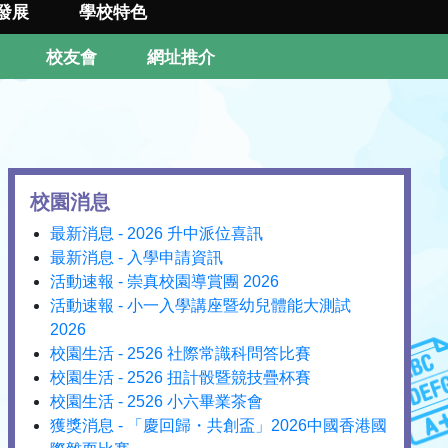
發展
學校特色
校友會
網址推介
校園消息
最新消息 - 2026 升中派位喜訊
最新消息 - 入學申請資訊
活動速報 - 崇真校園導賞團 2026
活動速報 - 小一入學講座暨幼兒體能大測試
2026
校園生活 - 2526 社際常識科問答比賽
校園生活 - 2526 扭計骰暨競技疊杯賽
校園生活 - 2526 小六畢業茶會
獲獎消息 - 「慶回歸・共創盃」2026中國香港國