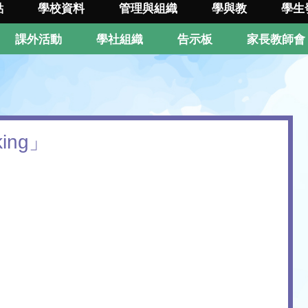
點
學校資料
管理與組織
學與教
學生
課外活動
學社組織
告示板
家長教師會
ing」