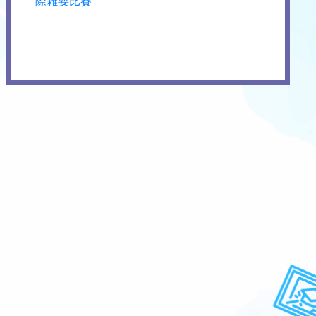
際雜耍比賽