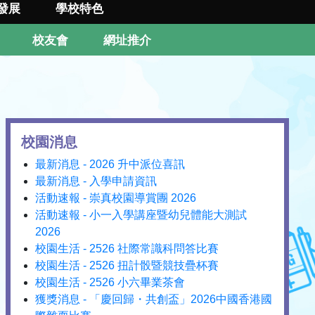
發展
學校特色
校友會
網址推介
校園消息
最新消息 - 2026 升中派位喜訊
最新消息 - 入學申請資訊
活動速報 - 崇真校園導賞團 2026
活動速報 - 小一入學講座暨幼兒體能大測試
2026
校園生活 - 2526 社際常識科問答比賽
校園生活 - 2526 扭計骰暨競技疊杯賽
校園生活 - 2526 小六畢業茶會
獲獎消息 - 「慶回歸・共創盃」2026中國香港國