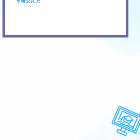
際雜耍比賽