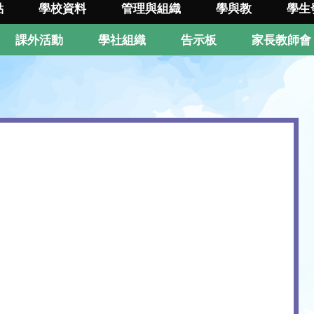
點
學校資料
管理與組織
學與教
學生
課外活動
學社組織
告示板
家長教師會