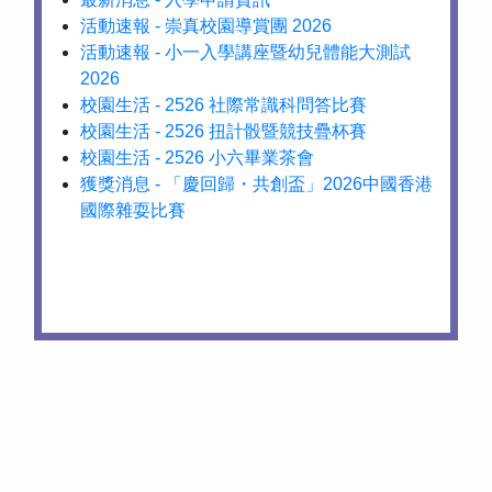
活動速報 - 崇真校園導賞團 2026
活動速報 - 小一入學講座暨幼兒體能大測試
2026
校園生活 - 2526 社際常識科問答比賽
校園生活 - 2526 扭計骰暨競技疊杯賽
校園生活 - 2526 小六畢業茶會
獲獎消息 - 「慶回歸・共創盃」2026中國香港
國際雜耍比賽