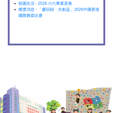
校園生活 - 2526 小六畢業茶會
獲獎消息 - 「慶回歸・共創盃」2026中國香港
國際雜耍比賽