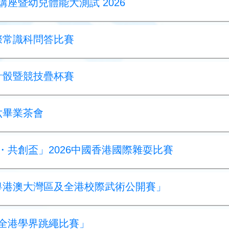
講座暨幼兒體能大測試 2026
 社際常識科問答比賽
 扭計骰暨競技疊杯賽
小六畢業茶會
歸・共創盃」2026中國香港國際雜耍比賽
26 粵港澳大灣區及全港校際武術公開賽」
屆全港學界跳繩比賽」