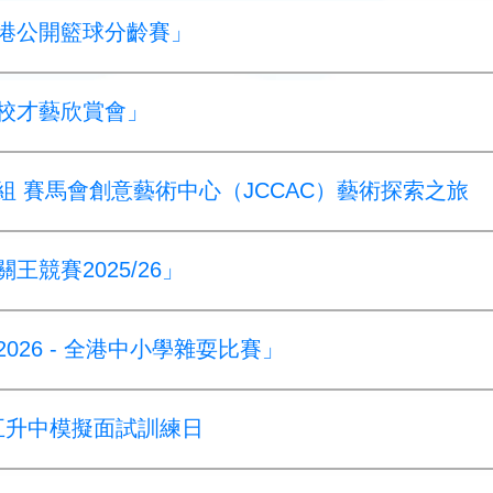
全港公開籃球分齡賽」
學校才藝欣賞會」
尖組 賽馬會創意藝術中心（JCCAC）藝術探索之旅
王競賽2025/26」
2026 - 全港中小學雜耍比賽」
 小五升中模擬面試訓練日