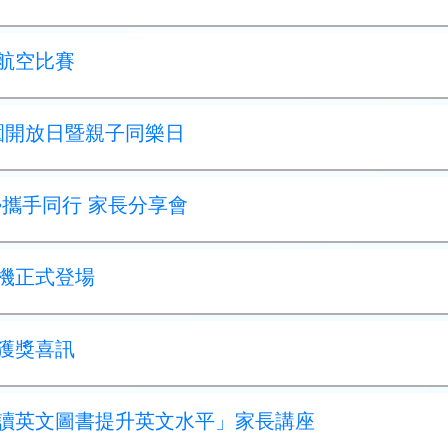
界航空比賽
 校園開放日暨親子同樂日
命•攜手同行 家長分享會
球機正式登場
賽獲獎喜訊
過閱讀英文圖書提升英文水平」家長講座