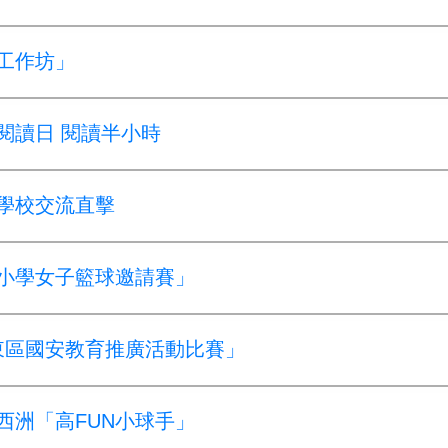
翁工作坊」
民閱讀日 閱讀半小時
妹學校交流直擊
盃小學女子籃球邀請賽」
6 東區國安教育推廣活動比賽」
滘西洲「高FUN小球手」