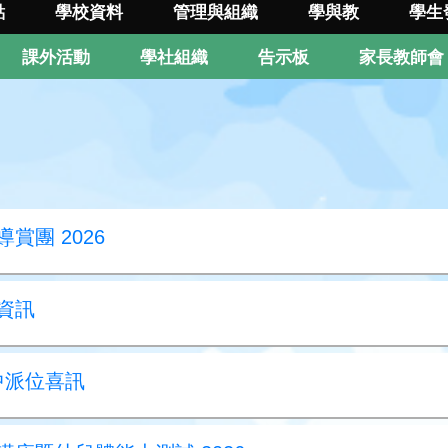
點
學校資料
管理與組織
學與教
學生
課外活動
學社組織
告示板
家長教師會
賞團 2026
請資訊
升中派位喜訊