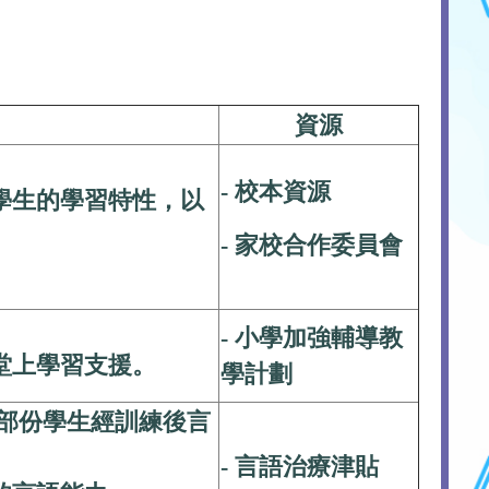
資源
- 校本資源
學生的學習特性，以
- 家校合作委員會
- 小學加強輔導教
堂上學習支援。
學計劃
部份學生經訓練後言
- 言語治療津貼