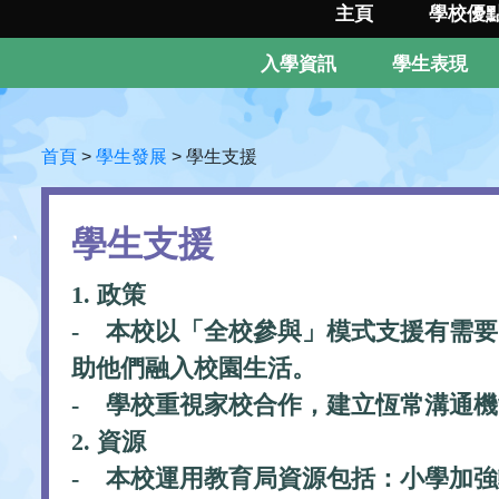
主頁
學校優
入學資訊
學生表現
首頁
>
學生發展
>
學生支援
學生支援
1. 政策
- 本校以「全校參與」模式支援有需
助他們融入校園生活。
- 學校重視家校合作，建立恆常溝通
2. 資源
- 本校運用教育局資源包括：小學加