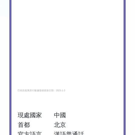
巴色崇真萬里行數據最後更新日期：2023-1-3
現處國家
中國
首都
北京
官方語言
漢語普通話