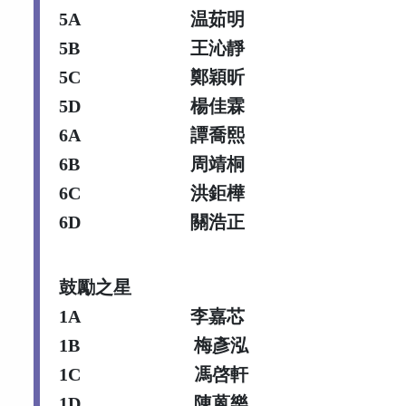
5A
温茹明
5B
王沁靜
5C
鄭穎昕
5D
楊佳霖
6A
譚喬熙
6B
周靖桐
6C
洪鉅樺
6D
關浩正
鼓勵之星
1A
李嘉芯
1B
梅彥泓
1C
馮啓軒
1D
陳蒽樂