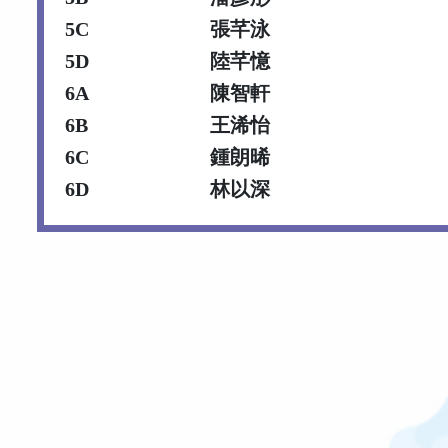
5C
張芊泳
5D
陸芊憶
6A
陳智軒
6B
王浠怡
6C
鍾朗晞
6D
林以深