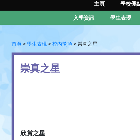
主頁
學校優
入學資訊
學生表現
首頁
>
學生表現
>
校內獎項
>
崇真之星
崇真之星
欣賞之星