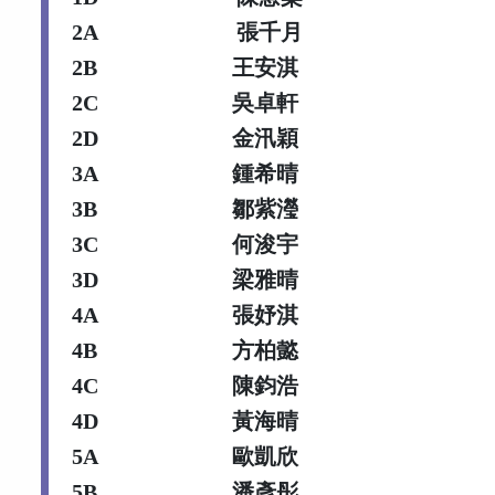
2A
張千月
2B
王安淇
2C
吳卓軒
2D
金汛穎
3A
鍾希晴
3B
鄒紫瀅
3C
何浚宇
3D
梁雅晴
4A
張妤淇
4B
方柏懿
4C
陳鈞浩
4D
黃海晴
5A
歐凱欣
5B
潘彥彤