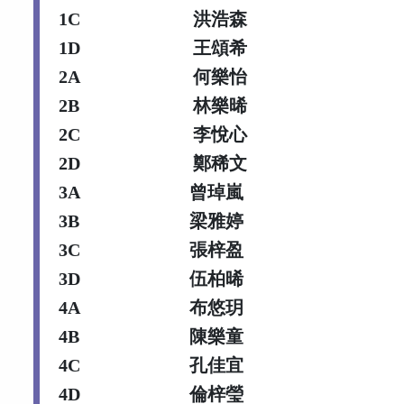
1C
洪浩森
1D
王頌希
2A
何樂怡
2B
林樂晞
2C
李悅心
2D
鄭稀文
3A
曾琸嵐
3B
梁雅婷
3C
張梓盈
3D
伍柏晞
4A
布悠玥
4B
陳樂童
4C
孔佳宜
4D
倫梓瑩