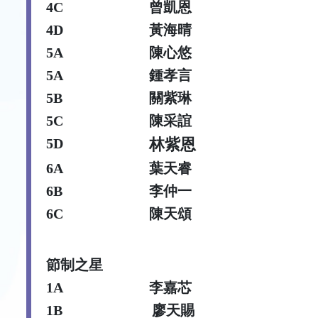
4C
曾凱恩
4D
黃海晴
5A
陳心悠
5A
鍾孝言
5B
關紫琳
5C
陳采誼
5D
林紫恩
6A
葉天睿
6B
李仲一
6C
陳天頌
節制之星
1A
李嘉芯
1B
廖天賜