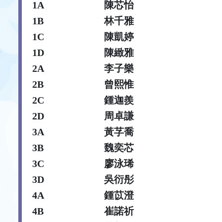
1A
陳芯怡
1B
林千雅
1C
陳凱婷
1D
陳緻雅
2A
李子樂
2B
曾熙惟
2C
鍾迦羨
2D
周卓謙
3A
黃芓喬
3B
魏奕芯
3C
廖泳琋
3D
吳衍彤
4A
鍾苡澄
4B
崔諾祈