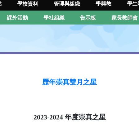
點
學校資料
管理與組織
學與教
學生
課外活動
學社組織
告示板
家長教師會
歷年崇真雙月之星
2023-2024 年度崇真之星