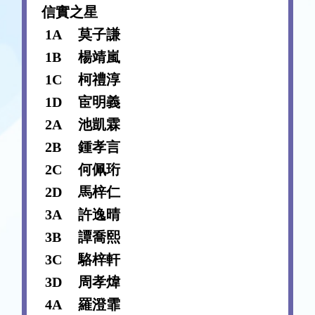
信實之星
1A
莫子謙
1B
楊靖嵐
1C
柯禮淳
1D
宦明義
2A
池凱霖
2B
鍾孝言
2C
何佩珩
2D
馬梓仁
3A
許逸晴
3B
譚喬熙
3C
駱梓軒
3D
周孝煒
4A
羅澄霏