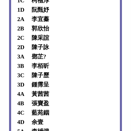
1C
柯禮淳
1D
阮甄妤
2A
李宜蓁
2B
郭欣怡
2C
陳采誼
2D
陳子詠
3A
鄧芷
?
3B
李栢昕
3C
陳子歷
3D
鍾霈呈
4A
黃茜茜
4B
張寶盈
4C
藍苑銦
4D
余壹