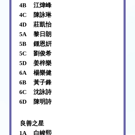
4B
江煒峰
4C
陳詠琳
4D
莊凱怡
5A
黎日朗
5B
鍾恩姸
5C
劉俊希
5D
姜梓樂
6A
楊樂健
6B
黃子鋒
6C
沈詠詩
6D
陳明詩
良善
之星
1A
白峻熙