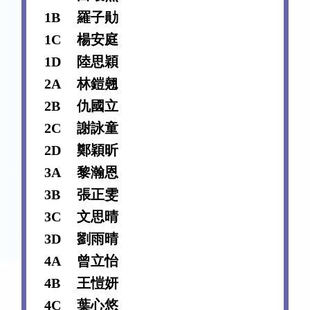
1B
羅子勛
1C
楊安庭
1D
陸思穎
2A
林鎧翹
2B
仇國立
2C
謝詠童
2D
鄭穎昕
3A
黎瀚恩
3B
張正雯
3C
文思晴
3D
劉雨晴
4A
曾立怡
4B
王愷妍
4C
葉心悠