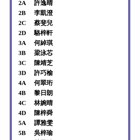
2A
許逸晴
2B
李凱澄
2C
蔡斐兒
2D
駱梓軒
3A
何綽琪
3B
梁泳芯
3C
陳靖芝
3D
許巧榆
4A
何翠珩
4B
黎日朗
4C
林婉晴
4D
陳梓舜
5A
譚雅雯
5B
吳梓瑜