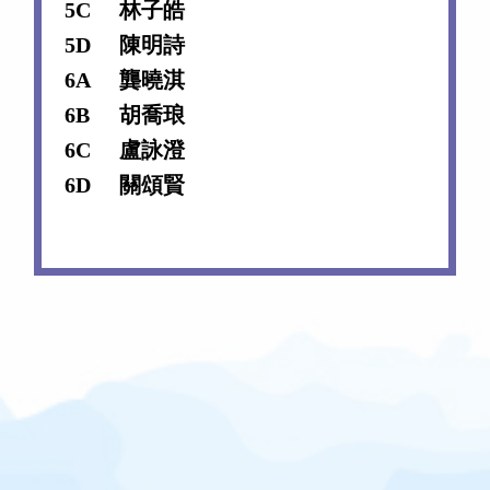
5C
林子皓
5D
陳明詩
6A
龔曉淇
6B
胡喬琅
6C
盧詠澄
6D
關頌賢