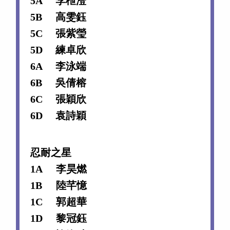
5A
李枻澄
5B
高雯鈺
5C
張紫瑩
5D
練卓欣
6A
李泳端
6B
吳倩榕
6C
張穎欣
6D
袁詩穎
忍耐之星
1A
李昊燃
1B
陸芊憶
1C
郭超華
1D
黎冠鈺