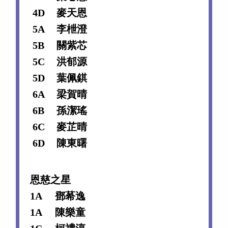
4D
麥天恩
5A
李枻澄
5B
關紫芯
5C
洪郁源
5D
葉佩錤
6A
梁賀晴
6B
孫潔瑤
6C
麥芷晴
6D
陳東曙
恩慈之星
1A
鄧莃逸
1A
陳樂童