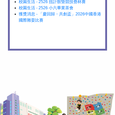
校園生活 - 2526 扭計骰暨競技疊杯賽
校園生活 - 2526 小六畢業茶會
獲獎消息 - 「慶回歸・共創盃」2026中國香港
國際雜耍比賽