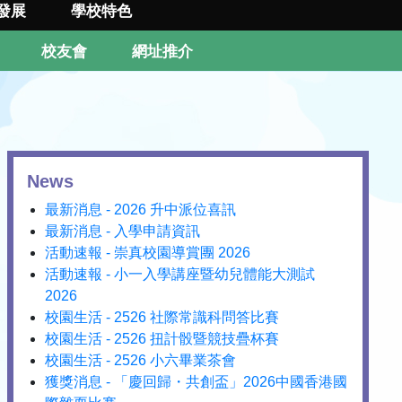
發展
學校特色
校友會
網址推介
News
最新消息 - 2026 升中派位喜訊
最新消息 - 入學申請資訊
活動速報 - 崇真校園導賞團 2026
活動速報 - 小一入學講座暨幼兒體能大測試
2026
校園生活 - 2526 社際常識科問答比賽
校園生活 - 2526 扭計骰暨競技疊杯賽
校園生活 - 2526 小六畢業茶會
獲獎消息 - 「慶回歸・共創盃」2026中國香港國