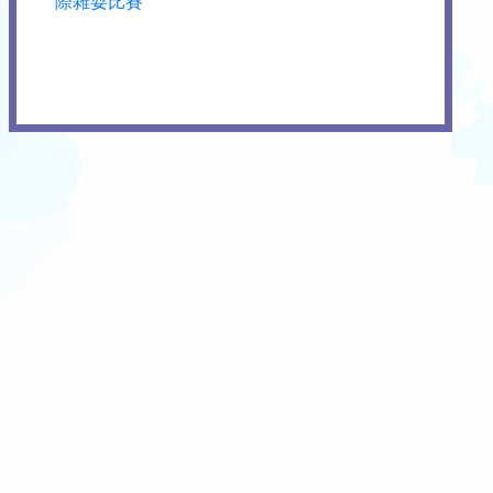
際雜耍比賽