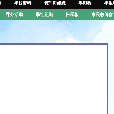
點
學校資料
管理與組織
學與教
學生
課外活動
學社組織
告示板
家長教師會