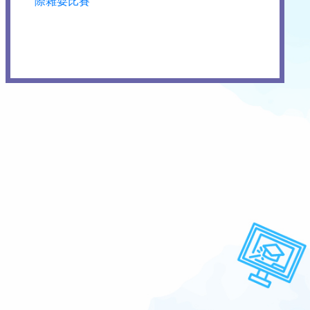
際雜耍比賽