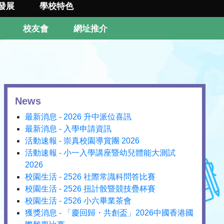
發展
學校特色
校友會
網址推介
News
最新消息 - 2026 升中派位喜訊
最新消息 - 入學申請資訊
活動速報 - 崇真校園導賞團 2026
活動速報 - 小一入學講座暨幼兒體能大測試
2026
校園生活 - 2526 社際常識科問答比賽
校園生活 - 2526 扭計骰暨競技疊杯賽
校園生活 - 2526 小六畢業茶會
獲獎消息 - 「慶回歸・共創盃」2026中國香港國