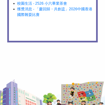
校園生活 - 2526 小六畢業茶會
獲獎消息 - 「慶回歸・共創盃」2026中國香港
國際雜耍比賽