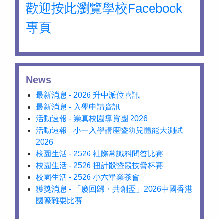
歡迎按此瀏覽學校Facebook
專頁
News
最新消息 - 2026 升中派位喜訊
最新消息 - 入學申請資訊
活動速報 - 崇真校園導賞團 2026
活動速報 - 小一入學講座暨幼兒體能大測試
2026
校園生活 - 2526 社際常識科問答比賽
校園生活 - 2526 扭計骰暨競技疊杯賽
校園生活 - 2526 小六畢業茶會
獲獎消息 - 「慶回歸・共創盃」2026中國香港
國際雜耍比賽