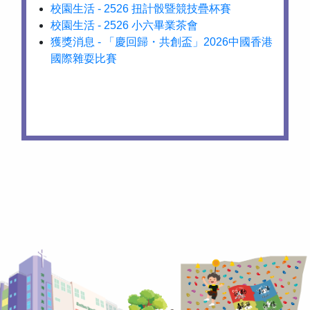
校園生活 - 2526 扭計骰暨競技疊杯賽
校園生活 - 2526 小六畢業茶會
獲獎消息 - 「慶回歸・共創盃」2026中國香港
國際雜耍比賽