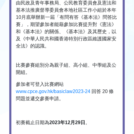
由民政及青年事務局、公民教育委員會及憲法和
基本法推廣督導委員會本地社區工作小組於本年
10月底舉辦新一屆「有問有答《基本法》問答比
賽」，期望參加者能藉參加比賽提升對《憲法》
和《基本法》的關係、《基本法》及其歷史，以
及《中華人民共和國香港特別行政區維護國家安
全法》的認識。
比賽參賽組別分為親子組、高小組、中學組及公
開組。
參加者可登入比賽網站
www.cpce.gov.hk/basiclaw2023-24
回答 20 條
問題並遞交參賽申請。
初賽截止日期為
2023
年
12
月
29
日
。