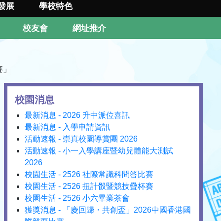
發展
學校特色
校友會
網址推介
賽」
校園消息
最新消息 - 2026 升中派位喜訊
最新消息 - 入學申請資訊
活動速報 - 崇真校園導賞團 2026
活動速報 - 小一入學講座暨幼兒體能大測試
2026
校園生活 - 2526 社際常識科問答比賽
校園生活 - 2526 扭計骰暨競技疊杯賽
校園生活 - 2526 小六畢業茶會
獲獎消息 - 「慶回歸・共創盃」2026中國香港國