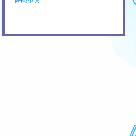
際雜耍比賽