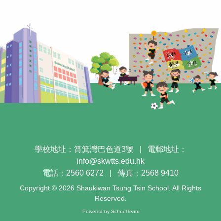
學校地址：筲箕灣巴色道3號
|
電郵地址：
info@skwtts.edu.hk
電話：2560 6272
|
傳真：2568 9410
Copyright © 2026 Shaukiwan Tsung Tsin School. All Rights
Reserved.
Powered by
SchoolTeam