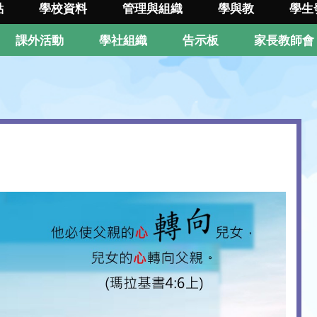
點
學校資料
管理與組織
學與教
學生
課外活動
學社組織
告示板
家長教師會