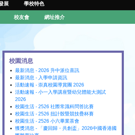
發展
學校特色
校友會
網址推介
校園消息
最新消息 - 2026 升中派位喜訊
最新消息 - 入學申請資訊
活動速報 - 崇真校園導賞團 2026
活動速報 - 小一入學講座暨幼兒體能大測試
2026
校園生活 - 2526 社際常識科問答比賽
校園生活 - 2526 扭計骰暨競技疊杯賽
校園生活 - 2526 小六畢業茶會
獲獎消息 - 「慶回歸・共創盃」2026中國香港國