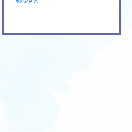
際雜耍比賽