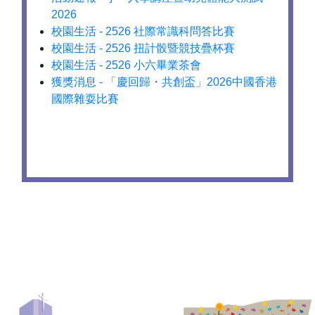
2026
校園生活 - 2526 社際常識科問答比賽
校園生活 - 2526 扭計骰暨競技疊杯賽
校園生活 - 2526 小六畢業茶會
獲獎消息 - 「慶回歸・共創盃」2026中國香港
國際雜耍比賽