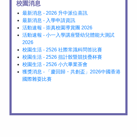
校園消息
最新消息 - 2026 升中派位喜訊
最新消息 - 入學申請資訊
活動速報 - 崇真校園導賞團 2026
活動速報 - 小一入學講座暨幼兒體能大測試
2026
校園生活 - 2526 社際常識科問答比賽
校園生活 - 2526 扭計骰暨競技疊杯賽
校園生活 - 2526 小六畢業茶會
獲獎消息 - 「慶回歸・共創盃」2026中國香港
國際雜耍比賽