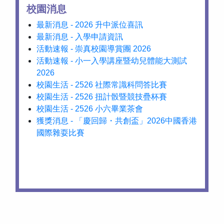
校園消息
最新消息 - 2026 升中派位喜訊
最新消息 - 入學申請資訊
活動速報 - 崇真校園導賞團 2026
活動速報 - 小一入學講座暨幼兒體能大測試
2026
校園生活 - 2526 社際常識科問答比賽
校園生活 - 2526 扭計骰暨競技疊杯賽
校園生活 - 2526 小六畢業茶會
獲獎消息 - 「慶回歸・共創盃」2026中國香港
國際雜耍比賽