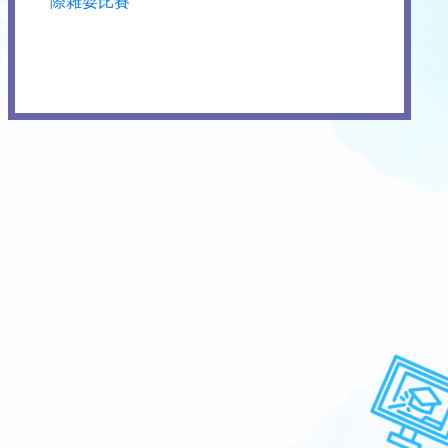
際雜耍比賽