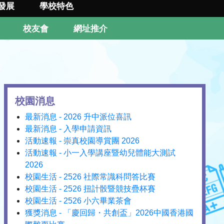
發展
學校特色
校友會
網址推介
校園消息
最新消息 - 2026 升中派位喜訊
最新消息 - 入學申請資訊
活動速報 - 崇真校園導賞團 2026
活動速報 - 小一入學講座暨幼兒體能大測試
2026
校園生活 - 2526 社際常識科問答比賽
校園生活 - 2526 扭計骰暨競技疊杯賽
校園生活 - 2526 小六畢業茶會
獲獎消息 - 「慶回歸・共創盃」2026中國香港國