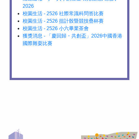
2026
校園生活 - 2526 社際常識科問答比賽
校園生活 - 2526 扭計骰暨競技疊杯賽
校園生活 - 2526 小六畢業茶會
獲獎消息 - 「慶回歸・共創盃」2026中國香港
國際雜耍比賽